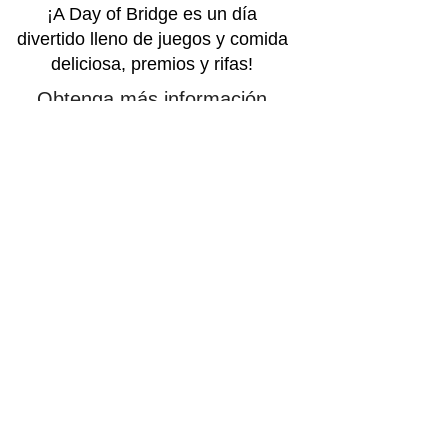
¡A Day of Bridge es un día
divertido lleno de juegos y comida
deliciosa, premios y rifas!
Obtenga más información
sobre nuestros próximos
eventos leyendo nuestros
boletines informativos
más
recientes.