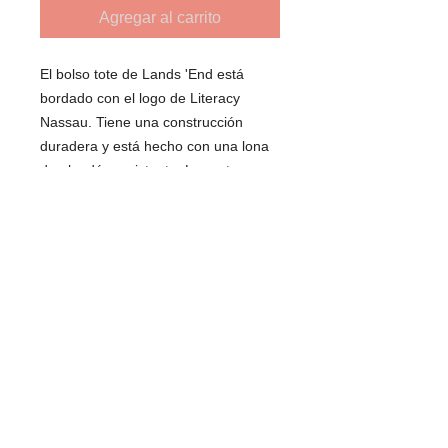
Agregar al carrito
El bolso tote de Lands 'End está
bordado con el logo de Literacy
Nassau. Tiene una construcción
duradera y está hecho con una lona
de algodón resistente. La parte
inferior y las asas están reforzadas
para que pueda soportar una carga
pesada.
DATOS DE ENVÍO
Puede recoger el artículo en la oficina
de Literacy Nassau en Freeport o
podemos enviárselo por $ 5
adicionales. Consulte los detalles al
finalizar la compra.