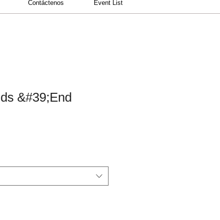
Contáctenos
Event List
nds &#39;End