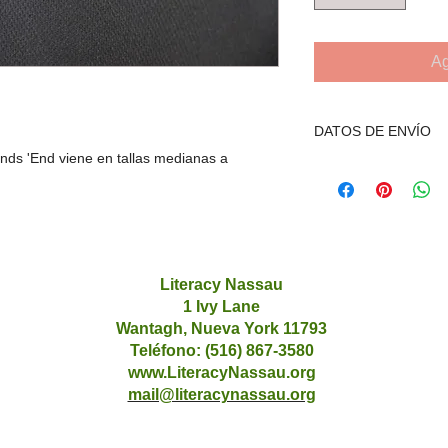
Ag
DATOS DE ENVÍO
ands 'End viene en tallas medianas a
Puede recoger el artí
Nassau en Freeport 
adicionales. Consulte 
Literacy Nassau
1 Ivy Lane
Wantagh, Nueva York 11793
Teléfono: (516) 867-3580
www.LiteracyNassau.org
mail@literacynassau.org